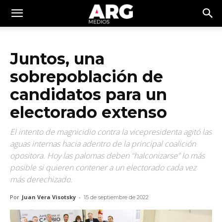
Juntos, una
sobrepoblación de
candidatos para un
electorado extenso
El intento de magnicidio contra la vicepresidenta agitó las
aguas internas hacia adentro de la principal coalición
opositora. Hoy las palomas deben “halconizarse” lo más
posible si quieren contener a un electorado cada vez
más derechizado.
Por
Juan Vera Visotsky
-
15 de septiembre de 2022