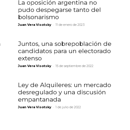
La oposición argentina no
pudo despegarse tanto del
bolsonarismo
-
Juan Vera Visotsky
11 de enero de 2023
a
Juntos, una sobrepoblación de
candidatos para un electorado
extenso
-
Juan Vera Visotsky
15 de septiembre de 2022
Ley de Alquileres: un mercado
desregulado y una discusión
empantanada
-
Juan Vera Visotsky
1 de julio de 2022