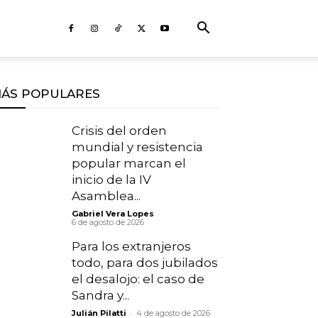
ÁS POPULARES
Crisis del orden
mundial y resistencia
popular marcan el
inicio de la IV
Asamblea...
-
Gabriel Vera Lopes
6 de agosto de 2026
Para los extranjeros
todo, para dos jubilados
el desalojo: el caso de
Sandra y...
-
Julián Pilatti
4 de agosto de 2026