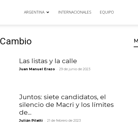
ARGENTINA
INTERNACIONALES
EQUIPO
l Cambio
M
Las listas y la calle
-
Juan Manuel Erazo
29 de junio de 2023
Juntos: siete candidatos, el
silencio de Macri y los límites
de...
-
Julián Pilatti
21 de febrero de 2023