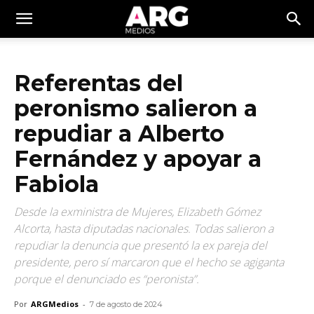
Referentas del
peronismo salieron a
repudiar a Alberto
Fernández y apoyar a
Fabiola
Desde la exministra de Mujeres, Elizabeth Gómez
Alcorta, hasta diputadas nacionales. Todas salieron a
repudiar la denuncia que presentó la ex pareja del
presidente, pero sí marcaron que el hecho se agiganta
porque el denunciado es “peronista”.
Por
ARGMedios
-
7 de agosto de 2024