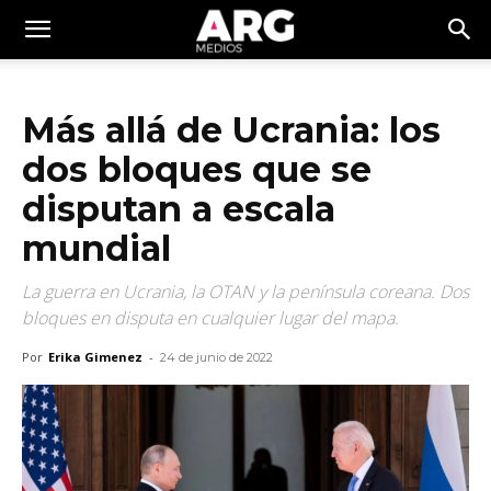
Más allá de Ucrania: los
dos bloques que se
disputan a escala
mundial
La guerra en Ucrania, la OTAN y la península coreana. Dos
bloques en disputa en cualquier lugar del mapa.
Por
Erika Gimenez
-
24 de junio de 2022