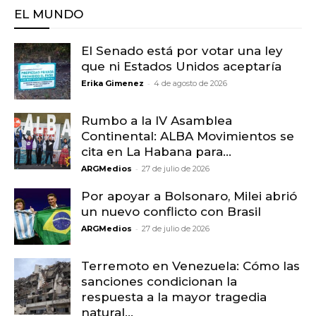
EL MUNDO
El Senado está por votar una ley
que ni Estados Unidos aceptaría
-
Erika Gimenez
4 de agosto de 2026
Rumbo a la IV Asamblea
Continental: ALBA Movimientos se
cita en La Habana para...
-
ARGMedios
27 de julio de 2026
Por apoyar a Bolsonaro, Milei abrió
un nuevo conflicto con Brasil
-
ARGMedios
27 de julio de 2026
Terremoto en Venezuela: Cómo las
sanciones condicionan la
respuesta a la mayor tragedia
natural...