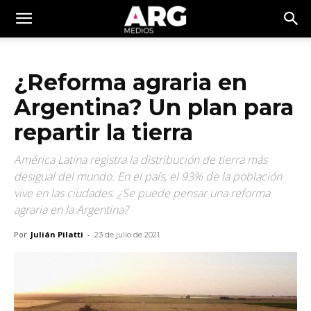
¿Reforma agraria en
Argentina? Un plan para
repartir la tierra
América Latina registra la distribución de tierra más
desigual del mundo. En el país, el 93% de la población
vive en las ciudades. ¿Se puede pensar una reforma
agraria en la Argentina?
Por
Julián Pilatti
-
23 de julio de 2021