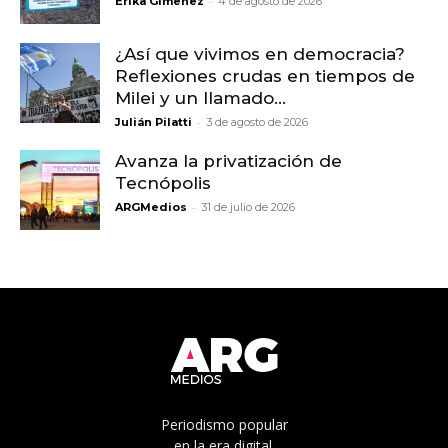
-
Erika Gimenez
4 de agosto de 2026
¿Así que vivimos en democracia?
Reflexiones crudas en tiempos de
Milei y un llamado...
-
Julián Pilatti
3 de agosto de 2026
Avanza la privatización de
Tecnópolis
-
ARGMedios
31 de julio de 2026
Periodismo popular
en la era digital.