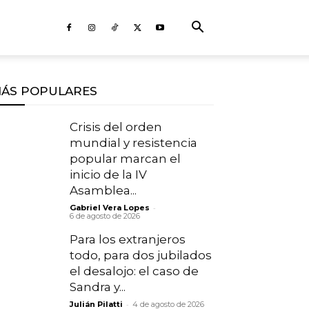
ÁS POPULARES
Crisis del orden
mundial y resistencia
popular marcan el
inicio de la IV
Asamblea...
-
Gabriel Vera Lopes
6 de agosto de 2026
Para los extranjeros
todo, para dos jubilados
el desalojo: el caso de
Sandra y...
-
Julián Pilatti
4 de agosto de 2026