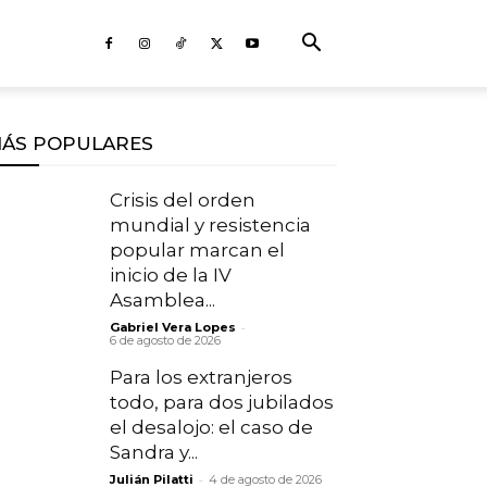
ÁS POPULARES
Crisis del orden
mundial y resistencia
popular marcan el
inicio de la IV
Asamblea...
-
Gabriel Vera Lopes
6 de agosto de 2026
Para los extranjeros
todo, para dos jubilados
el desalojo: el caso de
Sandra y...
-
Julián Pilatti
4 de agosto de 2026