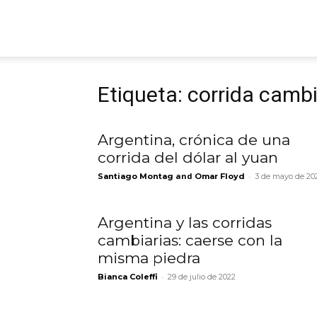
ARGmedios
Etiqueta: corrida cambi
Argentina, crónica de una
corrida del dólar al yuan
and
-
Santiago Montag
Omar Floyd
3 de mayo de 20
Argentina y las corridas
cambiarias: caerse con la
misma piedra
-
Bianca Coleffi
29 de julio de 2022