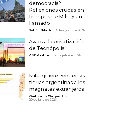
democracia?
Reflexiones crudas en
tiempos de Milei y un
llamado...
-
Julián Pilatti
3 de agosto de 2026
Avanza la privatización
de Tecnópolis
-
ARGMedios
31 de julio de 2026
Milei quiere vender las
tierras argentinas a los
magnates extranjeros
-
Guillermo Chiquetti
29 de julio de 2026