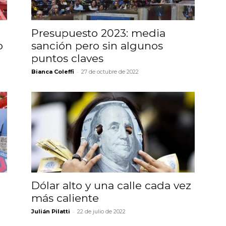
Presupuesto 2023: media
o
sanción pero sin algunos
puntos claves
-
Bianca Coleffi
27 de octubre de 2022
Dólar alto y una calle cada vez
más caliente
-
Julián Pilatti
22 de julio de 2022