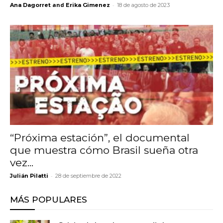
and
-
Ana Dagorret
Erika Gimenez
18 de agosto de 2023
“Próxima estación”, el documental
que muestra cómo Brasil sueña otra
vez...
-
Julián Pilatti
28 de septiembre de 2022
MÁS POPULARES