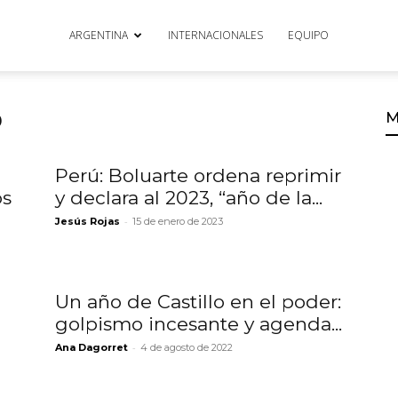
ARGENTINA
INTERNACIONALES
EQUIPO
o
M
Perú: Boluarte ordena reprimir
os
y declara al 2023, “año de la...
-
Jesús Rojas
15 de enero de 2023
Un año de Castillo en el poder:
golpismo incesante y agenda...
-
Ana Dagorret
4 de agosto de 2022