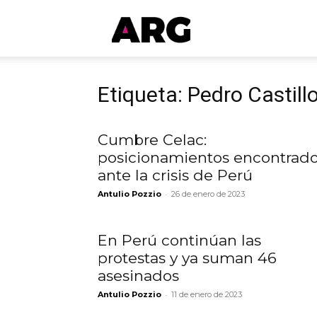
ARGmedios
Etiqueta: Pedro Castill
Cumbre Celac:
posicionamientos encontrad
ante la crisis de Perú
-
Antulio Pozzio
26 de enero de 2023
En Perú continúan las
protestas y ya suman 46
asesinados
-
Antulio Pozzio
11 de enero de 2023