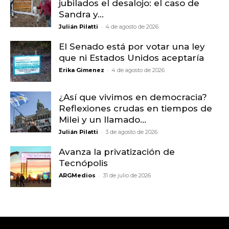
jubilados el desalojo: el caso de
Sandra y...
-
Julián Pilatti
4 de agosto de 2026
El Senado está por votar una ley
que ni Estados Unidos aceptaría
-
Erika Gimenez
4 de agosto de 2026
¿Así que vivimos en democracia?
Reflexiones crudas en tiempos de
Milei y un llamado...
-
Julián Pilatti
3 de agosto de 2026
Avanza la privatización de
Tecnópolis
-
ARGMedios
31 de julio de 2026