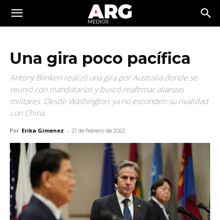
Una gira poco pacífica
Antony Blinken realizó una gira por Australia donde se
reunió con mandatarios y buscó reafirmar alianzas
militares. Desde Washington, ya no esconden su rivalidad
con China.
Por
Erika Gimenez
-
21 de febrero de 2022