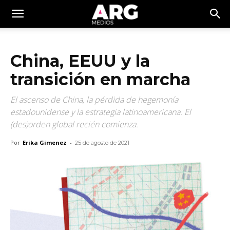
China, EEUU y la
transición en marcha
El ascenso de China, la pérdida de hegemonía
estadounidense y la estrategia latinoamericana. El
(des)orden global recién comienza.
Por
Erika Gimenez
-
25 de agosto de 2021