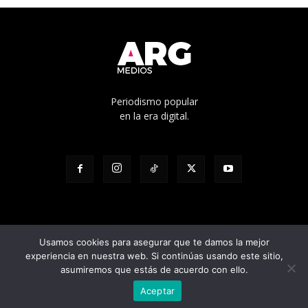
Periodismo popular
en la era digital.
Usamos cookies para asegurar que te damos la mejor
experiencia en nuestra web. Si continúas usando este sitio,
© Edicíón N° 1136 - Propietario: Cooperativa de trabajo Pacha Ltda. -
asumiremos que estás de acuerdo con ello.
Director responsable: Julian Pilatti - Calle 5 1528, La Plata, Buenos Aires
Aceptar
- Registro D.N.D.A Nº RL-2023-95604808-APN-DNDA#MJ