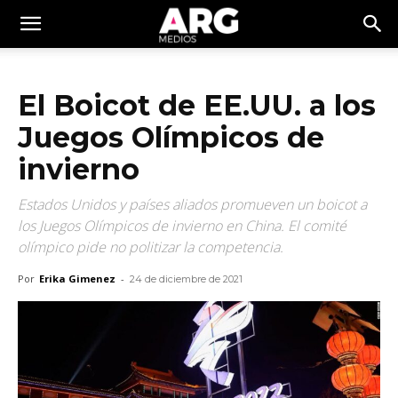
El Boicot de EE.UU. a los
Juegos Olímpicos de
invierno
Estados Unidos y países aliados promueven un boicot a
los Juegos Olímpicos de invierno en China. El comité
olímpico pide no politizar la competencia.
Por
Erika Gimenez
-
24 de diciembre de 2021