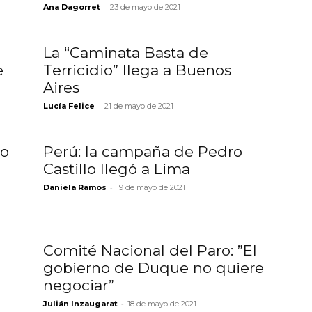
-
Ana Dagorret
23 de mayo de 2021
La “Caminata Basta de
e
Terricidio” llega a Buenos
Aires
-
Lucía Felice
21 de mayo de 2021
ho
Perú: la campaña de Pedro
Castillo llegó a Lima
-
Daniela Ramos
19 de mayo de 2021
Comité Nacional del Paro: ”El
gobierno de Duque no quiere
negociar”
-
Julián Inzaugarat
18 de mayo de 2021