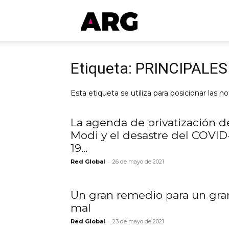
ARGmedios
Etiqueta: PRINCIPALES
Esta etiqueta se utiliza para posicionar las no
La agenda de privatización d
Modi y el desastre del COVID
19...
-
Red Global
26 de mayo de 2021
Un gran remedio para un gra
mal
-
Red Global
23 de mayo de 2021