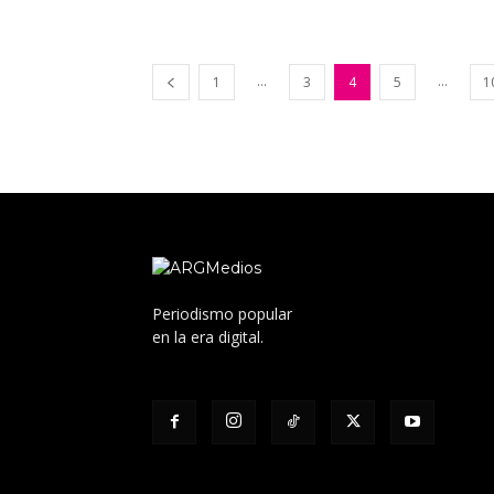
...
...
1
3
4
5
1
Periodismo popular
en la era digital.