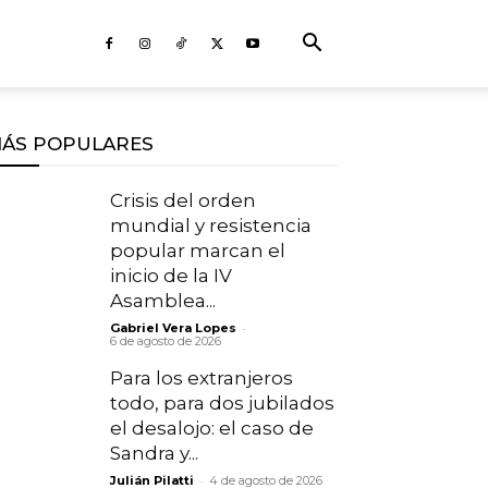
ÁS POPULARES
Crisis del orden
mundial y resistencia
popular marcan el
inicio de la IV
Asamblea...
-
Gabriel Vera Lopes
6 de agosto de 2026
Para los extranjeros
todo, para dos jubilados
el desalojo: el caso de
Sandra y...
-
Julián Pilatti
4 de agosto de 2026