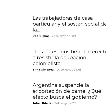
Las trabajadoras de casa
particular y el sostén social d
la...
-
Red Global
23 de mayo de 2021
“Los palestinos tienen derec
a resistir la ocupación
colonialista”
-
Erika Gimenez
20 de mayo de 2021
Argentina suspende la
exportación de carne: ¿Qué
efecto busca el gobierno?
-
Julián Pilatti
19 de mayo de 2021