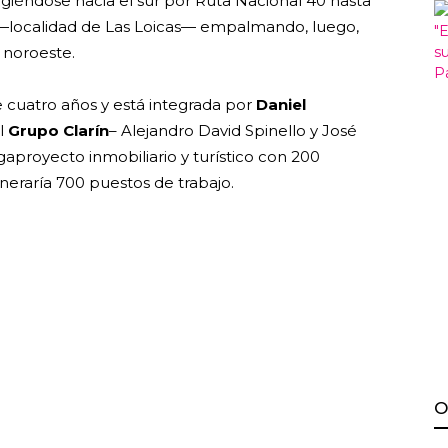
igiéndose hacia el sur por Ruta Nacional 40 hasta
5 —localidad de Las Loicas— empalmando, luego,
l noroeste.
 cuatro años y está integrada por
Daniel
l
Grupo Clarín
– Alejandro David Spinello y José
proyecto inmobiliario y turístico con 200
neraría 700 puestos de trabajo.
O