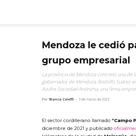
ARGmedios
Mendoza le cedió par
grupo empresarial
La provincia de Mendoza concretó una de las
gobernador de Mendoza, Rodolfo Suárez ent
Azufre Sociedad Anónima, una firma empresa
Por
Bianca Coleffi
-
3 de marzo de 2023
El sector cordillerano llamado
“Campo Po
diciembre de 2021 y publicado
oficialme