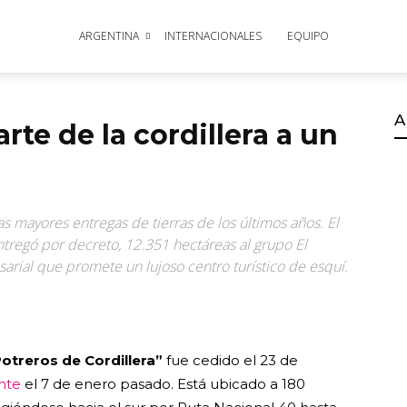
ARGENTINA
INTERNACIONALES
EQUIPO
A
te de la cordillera a un
 mayores entregas de tierras de los últimos años. El
regó por decreto, 12.351 hectáreas al grupo El
rial que promete un lujoso centro turístico de esquí.
treros de Cordillera”
fue cedido el 23 de
nte
el 7 de enero pasado. Está ubicado a 180