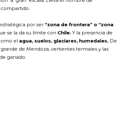
ón a gran escala. Lleva el nombre de
 compartido.
estratégica por ser
“zona de frontera” o “zona
que se la da su límite con
Chile.
Y la presencia de
 como el
agua, suelos, glaciares, humedales.
De
 grande de Mendoza, vertientes termales y las
 de ganado.