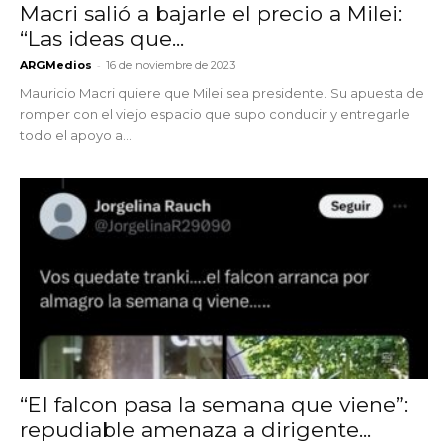
Macri salió a bajarle el precio a Milei:
“Las ideas que...
-
ARGMedios
16 de noviembre de 2023
Mauricio Macri quiere que Milei sea presidente. Su apuesta de
romper con el viejo espacio que supo conducir y entregarle
todo el apoyo a...
“El falcon pasa la semana que viene”:
repudiable amenaza a dirigente...