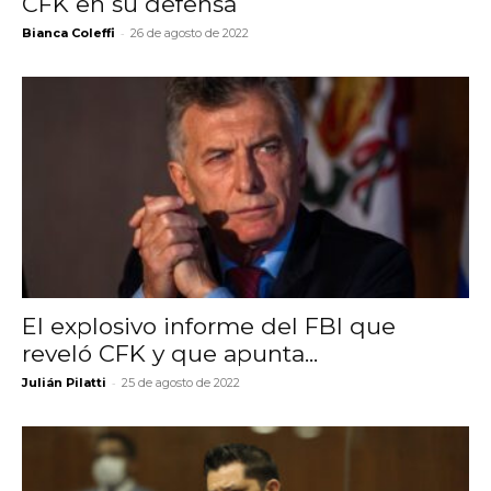
CFK en su defensa
-
Bianca Coleffi
26 de agosto de 2022
El explosivo informe del FBI que
reveló CFK y que apunta...
-
Julián Pilatti
25 de agosto de 2022