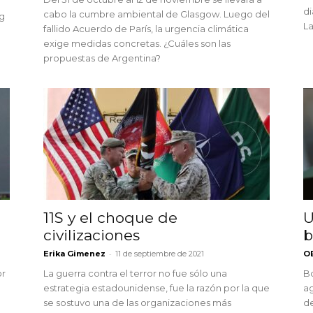
di
cabo la cumbre ambiental de Glasgow. Luego del
g
La
fallido Acuerdo de París, la urgencia climática
exige medidas concretas. ¿Cuáles son las
propuestas de Argentina?
11S y el choque de
U
civilizaciones
b
-
Erika Gimenez
11 de septiembre de 2021
O
or
La guerra contra el terror no fue sólo una
Bo
estrategia estadounidense, fue la razón por la que
ag
se sostuvo una de las organizaciones más
de