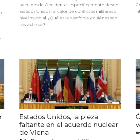
nace desde Occidente -específicamente desde
Co
Estados Unidos- al calor de conflictos militares a
in
to
nivel mundial. ¿Qué es la rusofobia y quiénes son
sus víctimas?
o
r
Estados Unidos, la pieza
Ó
faltante en el acuerdo nuclear
v
de Viena
An