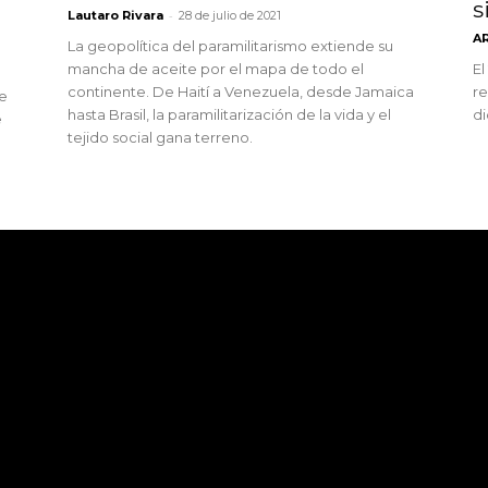
s
-
Lautaro Rivara
28 de julio de 2021
A
La geopolítica del paramilitarismo extiende su
mancha de aceite por el mapa de todo el
El
continente. De Haití a Venezuela, desde Jamaica
re
de
hasta Brasil, la paramilitarización de la vida y el
di
e
tejido social gana terreno.