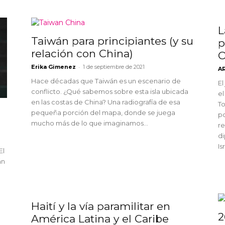
L
Taiwán para principiantes (y su
p
relación con China)
O
-
Erika Gimenez
1 de septiembre de 2021
A
Hace décadas que Taiwán es un escenario de
El
conflicto. ¿Qué sabemos sobre esta isla ubicada
el
en las costas de China? Una radiografía de esa
To
pequeña porción del mapa, donde se juega
po
mucho más de lo que imaginamos...
re
di
Is
El
án
Haití y la vía paramilitar en
2
América Latina y el Caribe