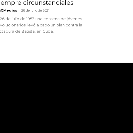
iempre circunstanciales
-
RGMedios
26 de julio de 2021
 26 de julio de 1953 una centena de jóvenes
volucionarios llevó a cabo un plan contra la
ctadura de Batista, en Cuba.