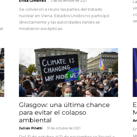
-
Erika Gimenez
3 de diciembre de 2021
La
vi
Se volvieron a reunir las partes del tratado
co
nuclear en Viena. Estados Unidos no participó
se
directamente y las autoridades iraníes se
ar
mostraron escépticas.
Glasgow: una última chance
E
para evitar el colapso
M
ambiental
An
-
Julián Pilatti
31 de octubre de 2021
En
se
Del 31 de octubre al 12 de noviembre se llevará a