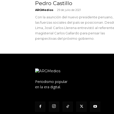
Pedro Castillo
-
ARGMedios
29 de julio de 2021
Con la asunción del nuevo presidente peruano,
las fuerzas sociales del país se posicionan. Des
Lima, José Carlos Llerena entrevistó al referent
magisterial Carlos Gallardo para pensar las
perspectivas del próximo gobierno.
Periodismo popular
en la era digital.