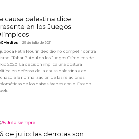
a causa palestina dice
resente en los Juegos
límpicos
-
RGMedios
29 de julio de 2021
 judoca Fethi Nourin decidió no competir contra
 israelí Tohar Butbul en los Juegos Olímpicos de
kio 2020. La decisión implica una postura
lítica en defensa de la causa palestina y en
chazo a la normalización de las relaciones
plomáticas de los países árabes con el Estado
raelí.
6 de julio: las derrotas son