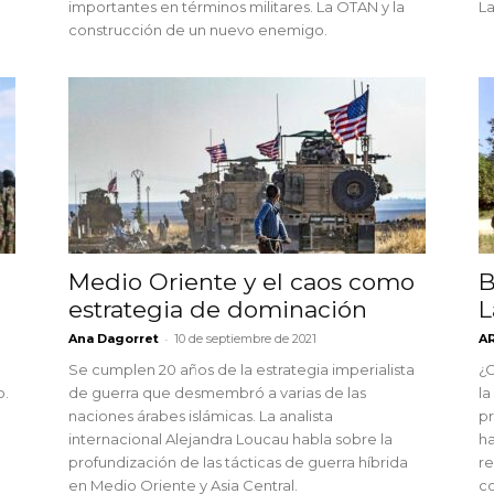
importantes en términos militares. La OTAN y la
La
construcción de un nuevo enemigo.
Medio Oriente y el caos como
B
estrategia de dominación
L
-
Ana Dagorret
10 de septiembre de 2021
A
Se cumplen 20 años de la estrategia imperialista
¿C
o.
de guerra que desmembró a varias de las
la
naciones árabes islámicas. La analista
p
internacional Alejandra Loucau habla sobre la
ha
profundización de las tácticas de guerra híbrida
re
en Medio Oriente y Asia Central.
co