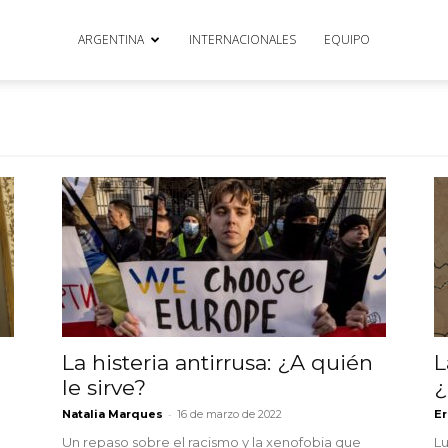
ARGENTINA
INTERNACIONALES
EQUIPO
La histeria antirrusa: ¿A quién
L
e
le sirve?
¿
-
Natalia Marques
16 de marzo de 2022
Er
Un repaso sobre el racismo y la xenofobia que
Lu